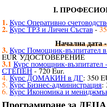
I. ПРОФЕСИ
1.
Курс Оперативно счетоводств
2.
Курс ТРЗ и Личен Състав
-
35
Начална дата -
3.
Курс Помощник-възпитател в 
EUR УДОСТОВЕРЕНИЕ
3.1
Курс помощник-възпитате
СТЕПЕН
- 720 Eur.
4.
Курс ДОМАКИН в ДГ
: 350 
5.
Курс Бизнес-администрация
:
6.
Курс Икономика и мениджмъ
Програмиране за ДЕЦА