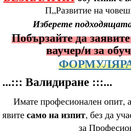
П„Развитие на човешк
Изберете подходящата 
Побързайте да заявите 
ваучер/и за обу
ФОРМУЛЯРА
...::: Валидиране :::...
Имате професионален опит, 
само на изпит
явите
, без да уч
за Професио