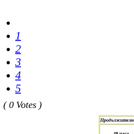
1
2
3
4
5
( 0 Votes )
Продължителн
48 часа