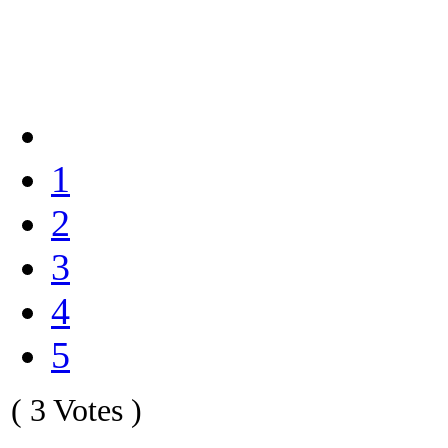
1
2
3
4
5
( 3 Votes )