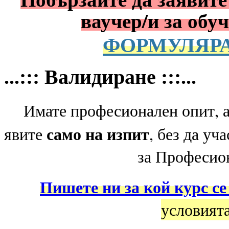
ваучер/и за обу
ФОРМУЛЯРА
...::: Валидиране :::...
Имате професионален опит, 
само на изпит
явите
, без да уч
за Професио
Пишете ни за кой курс се
условията