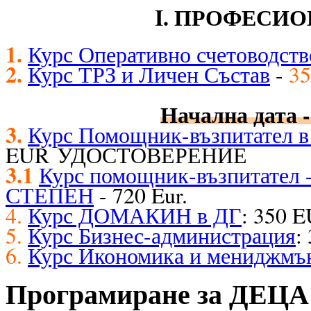
I. ПРОФЕСИ
1.
Курс Оперативно счетоводств
2.
Курс ТРЗ и Личен Състав
-
35
Начална дата -
3.
Курс Помощник-възпитател в 
EUR УДОСТОВЕРЕНИЕ
3.1
Курс помощник-възпитате
СТЕПЕН
- 720 Eur.
4.
Курс ДОМАКИН в ДГ
: 350 
5.
Курс Бизнес-администрация
:
6.
Курс Икономика и мениджмъ
Програмиране за ДЕЦА