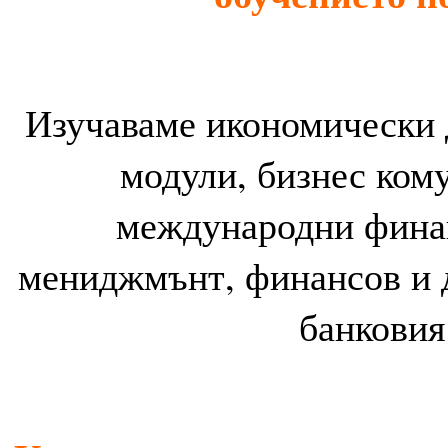
Изучаваме икономически 
модули, бизнес ком
международни финан
мениджмънт, финансов и д
банковия