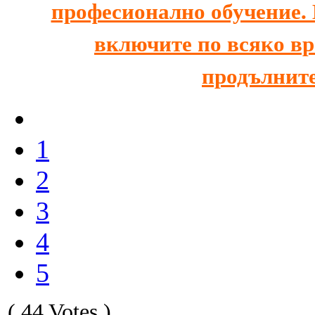
професионално обучение. К
включите по всяко вре
продълните
1
2
3
4
5
( 44 Votes )