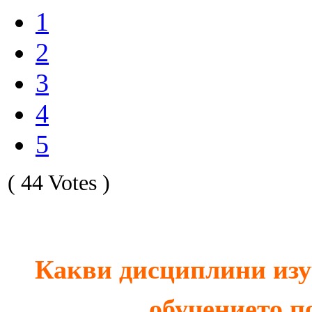
1
2
3
4
5
( 44 Votes )
Какви дисциплини изу
обучението п