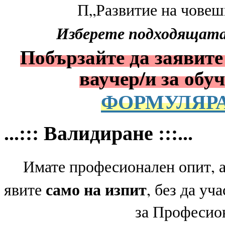
П„Развитие на човешк
Изберете подходящата 
Побързайте да заявите 
ваучер/и за обу
ФОРМУЛЯРА
...::: Валидиране :::...
Имате професионален опит, 
само на изпит
явите
, без да уч
за Професио