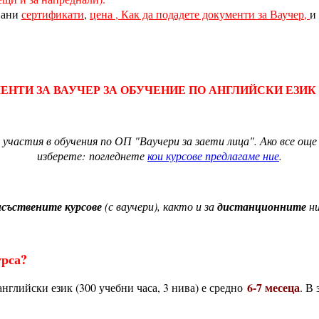
вани
сертификати
,
цена , Как да подадете документи за Ваучер,
и
НТИ ЗА ВАУЧЕР ЗА ОБУЧЕНИЕ ПО АНГЛИЙСКИ ЕЗИК (Схем
участия в обучения по ОП "Ваучери за заети лица". Ако все още 
изберете: погледнете
кои курсове предлагаме ние
.
съствените курсове
(с ваучери), както и за
дистанционните
ни
урса?
6-7 месеца
нглийски език (300 учебни часа, 3 нива) е средно
. В