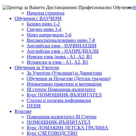
Н
Начална страница
Обучения с ВАУЧЕРИ
Базово ниво 1-2
Средно ниво 3-4
Ниво напреднали 5-6
Високоспециализирано ниво 7-8
Английски език - НАЧИНАЕЩИ
Английски език - НАПРЕДНАЛИ
Немски език /нива - А1, А2, В1
Испански и език - А1, А2, В1
Обучения за Учители
За Учители (Училище) и Директори
Обучения за Педагози (Детски градини)
Иновативни практики и мотивация
III степен Помощник-възпитател
Курс ПОМОЩНИК-ВЪЗПИТАТЕЛ
Статии и полезна информация
ЦЕНИ
Курсове
Помощник-възпитател III Степен
ПОМОЩНИК-ВЪЗПИТАТЕЛ
Курс ДОМАКИН ДЕТСКА ГРАДИНА
Курс СЧЕТОВОДСТВО