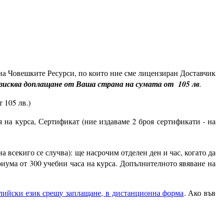
 на Човешките Ресурси, по които ние сме лицензиран Доставчик
зисква доплащане от Ваша страна на сумата от 105 лв
.
 105 лв.)
 на курса, Сертификат (ние издаваме 2 броя сертификати - на
на всекиго се случва): ще насрочим отделен ден и час, когато да
риума от 300 учебни часа на курса. Допълнителното явяване на
лийски език срещу заплащане, в дистанционна форма
. Ако във