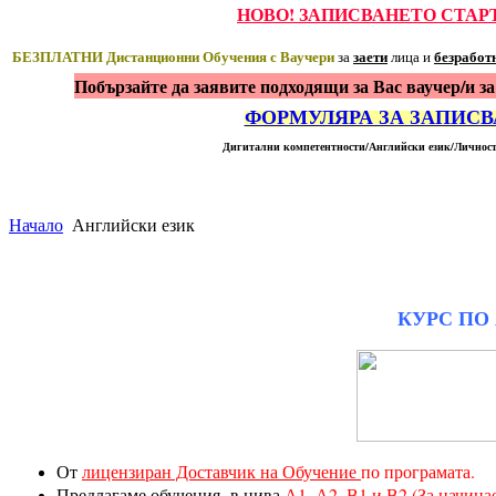
НОВО! ЗАПИСВАНЕТО СТАР
БЕЗПЛАТНИ Дистанционни Обучения с Ваучери
заети
безработ
за
лица и
Побързайте да заявите подходящи за Вас ваучер/и за
ФОРМУЛЯРА ЗА ЗАПИСВ
Дигитални компетентности/Английски език/Личност
Начало
Английски език
КУРС ПО
От
лицензиран Доставчик на Обучение
по програмата.
Предлагаме обучения в нива
А1, А2, В1 и В2
(За начина