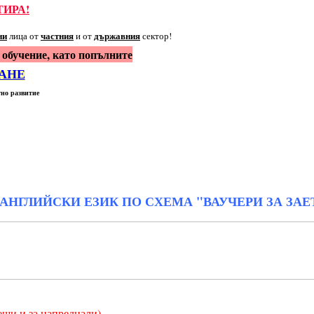
ТИРА!
ни
частния
държавния
лица
от
и от
сектор!
 обучение, като попълните
АНЕ
но развитие
 АНГЛИЙСКИ ЕЗИК ПО СХЕМА "ВАУЧЕРИ ЗА ЗАЕ
ещи и за напреднали).