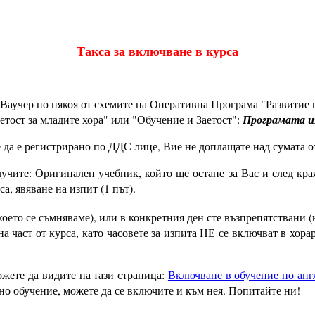
Такса за включване в курса
у Ваучер по някоя от схемите на Оперативна Програма "Развитие
аетост за младите хора" или "Обучение и Заетост":
Програмата и
да е регистрирано по ДДС лице, Вие не доплащате над сумата от
учите: Оригинален учебник, който ще остане за Вас и след края
а, явяване на изпит (1 път).
което се съмняваме)
, или в конкретния ден сте възпрепятствани (
а част от курса, като часовете за изпита НЕ се включват в хора
ожете да видите на тази страница:
Включване в обучение по а
нг
но обучение, можете да се включите и към нея. Попитайте ни!