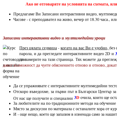
Ако не отговаряте на условията на схемата, и
Предлагаме Ви Записани интерактивни видео, мултимед
Часове - с преподавател на живо, вечер от 18.30 часа., ил
Записани интерактивни видео и мултимедийни уроци
През цялата седмица
-
когато на вас Ви е удобно,
без
парола, и да прегледате интерактивните видео 2D и
да намерите на тази страница. Тях можете да прегле
дават възможност да чуете обяснението отново и отново, докат
Да се упражнявате с интерактивните мултимедийни тест
Отскоро въведохме, за първи път в Български Център з
3
D
очила, които ще оста
От нас ще получите и специални
За любителите на по-традиционните методи на обучение 
Място за дискусии по материала с останалите хора от кур
И - още нещо, което ще запазим в изненада само за нашит