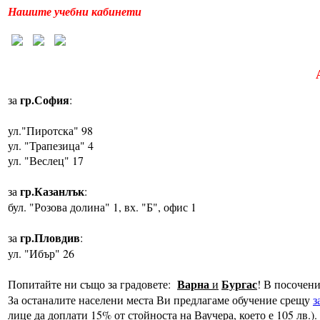
Нашите учебни кабинети
гр.София
за
:
ул."Пиротска" 98
ул. "Трапезица" 4
ул. "Веслец" 17
гр.Казанлък
за
:
бул. "Розова долина" 1, вх. "Б", офис 1
гр.Пловдив
за
:
ул. "Ибър" 26
Варна
Бургас
Попитайте ни също за градовете:
и
! В посочен
За останалите населени места Ви предлагаме обучение срещу
з
лице да доплати 15% от стойноста на Ваучера, което е 105 лв.).